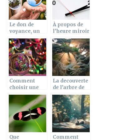
Le don de
À propos de
voyance, un
l’heure miroir
bien comme
un mal pour
ces
bénéficiaires
Comment
La decouverte
choisir une
de l’arbre de
boule de
vie
cristal ?
Que
Comment