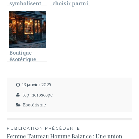
symbolisent
choisir parmi
les bracelets
les meilleurs
en papillon ?
oracles
divinatoires
pour débuter
en
cartomancie
Boutique
ésotérique
Paris 14 :
Voyage
initiatique
13 janvier 2025
dans les
meilleures
top-horoscope
échoppes
spirituelles
Esotérisme
Navigation
PUBLICATION PRÉCÉDENTE
Femme Taureau Homme Balance : Une union