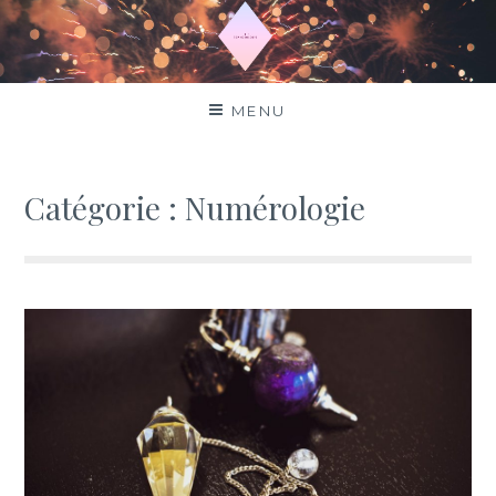
Aller
au
contenu
Top horoscope
MENU
Catégorie :
Numérologie