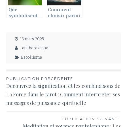
Que
Comment
symbolisent
choisir parmi
les bracelets
les meilleurs
en papillon ?
oracles
divinatoires
13 mars 2025
pour débuter
en
top-horoscope
cartomancie
Esotérisme
Navigation
PUBLICATION PRÉCÉDENTE
Decouvrez la signification et les combinaisons de
de
La Force dans le tarot : Comment interpreter ses
l’article
messages de puissance spirituelle
PUBLICATION SUIVANTE
Meditation et voyance par telephone : Les