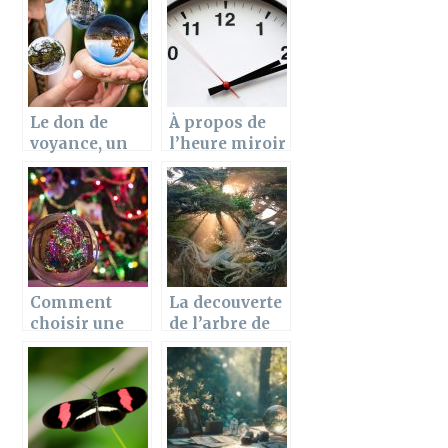
Le don de
À propos de
voyance, un
l’heure miroir
bien comme
un mal pour
ces
bénéficiaires
Comment
La decouverte
choisir une
de l’arbre de
boule de
vie
cristal ?