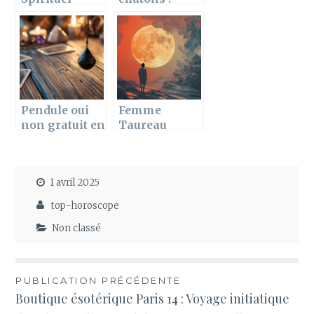
Gratuit Sans
Quelles
Inscription :
significations
Créez votre
? Symbolisme
Groupe de
et
Lecture
interprétation
Ésotérique
Pendule oui
Femme
non gratuit en
Taureau
ligne :
Homme
manifestez
Balance : Une
vos désirs
union entre
1 avril 2025
grâce à la
charme et
radiesthésie
stabilite – Les
top-horoscope
secrets d’une
communicati
Non classé
on apaisee
Navigation
PUBLICATION PRÉCÉDENTE
Boutique ésotérique Paris 14 : Voyage initiatique
de