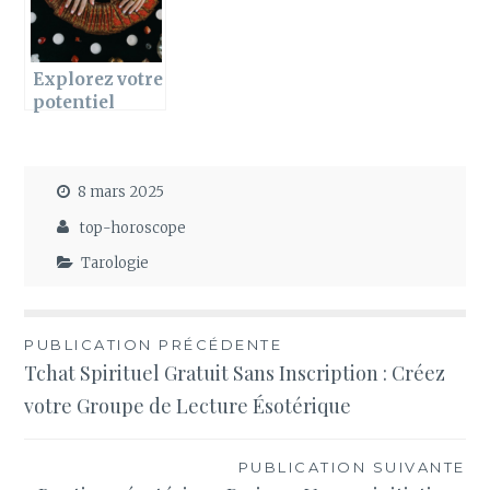
Explorez votre
potentiel
grace a une
formation
personnalisee
8 mars 2025
au Tarot de
Marseille
top-horoscope
Tarologie
Navigation
PUBLICATION PRÉCÉDENTE
Tchat Spirituel Gratuit Sans Inscription : Créez
de
votre Groupe de Lecture Ésotérique
l’article
PUBLICATION SUIVANTE