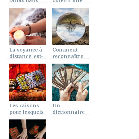
tarots dans
obtenir une
votre vie
consultation
quotidienne
tirage de
cartes ?
La voyance à
Comment
distance, est-
reconnaître
ce réellement
un faux
une bonne
voyant ?
idée ?
Les raisons
Un
pour lesquels
dictionnaire
on peut
de la voyance,
recourir à la
simple et clair
voyance
!