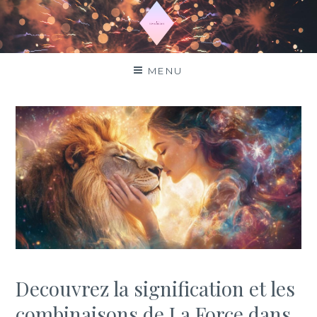
Aller
au
contenu
Top horoscope
MENU
Decouvrez la signification et les
combinaisons de La Force dans