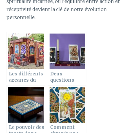
spiritualité incarnée, où l'équilibre entre action et
réceptivité devient la clé de notre évolution
personnelle.
Les différents
Deux
arcanes du
questions
Tarot de
utiles à poser
Marseille
à une voyante
sur votre
relation
Le pouvoir des
Comment