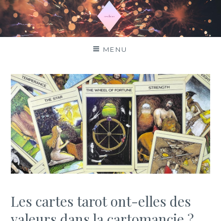
Aller
au
contenu
Top horoscope
MENU
Les cartes tarot ont-elles des
valeurs dans la cartomancie ?