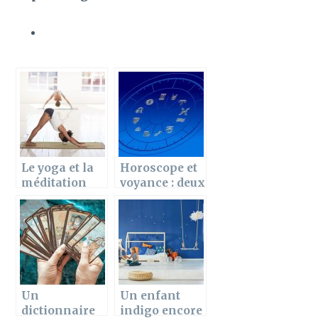
Le yoga et la
Horoscope et
méditation
voyance : deux
pour votre
pratiques très
bien-être
répandues
chez les
jeunes
Un
Un enfant
dictionnaire
indigo encore