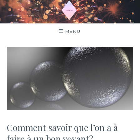
Aller
au
contenu
Top horoscope
MENU
Comment savoir que l’on a à
faire à un bon voyant?