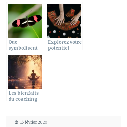
de la voyance,
mal vu dans
simple et clair
la societe
!
Que
Explorez votre
symbolisent
potentiel
les bracelets
grace a une
en papillon ?
formation
personnalisee
au Tarot de
Marseille
Les bienfaits
du coaching
spirituel pour
une
transformatio
16 février 2020
n personnelle